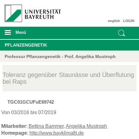
english
LOGIN
Menü
PFLANZENGENETIK
Professur Pflanzengenetik - Prof. Angelika Mustroph
Toleranz gegenüber Staunässe und Überflutung
bei Raps
TGC01GCUFuE69742
Von 03/2016 bis 07/2019
Mitarbeiter
:
Bettina Bammer
,
Angelika Mustroph
Homepage
:
http://www.bayklimafit.de