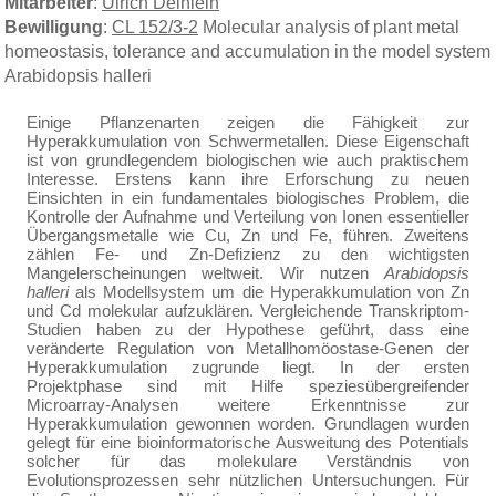
Mitarbeiter
:
Ulrich Deinlein
Bewilligung
:
CL 152/3-2
Molecular analysis of plant metal
homeostasis, tolerance and accumulation in the model system
Arabidopsis halleri
Einige Pflanzenarten zeigen die Fähigkeit zur
Hyperakkumulation von Schwermetallen. Diese Eigenschaft
ist von grundlegendem biologischen wie auch praktischem
Interesse. Erstens kann ihre Erforschung zu neuen
Einsichten in ein fundamentales biologisches Problem, die
Kontrolle der Aufnahme und Verteilung von Ionen essentieller
Übergangsmetalle wie Cu, Zn und Fe, führen. Zweitens
zählen Fe- und Zn-Defizienz zu den wichtigsten
Mangelerscheinungen weltweit. Wir nutzen
Arabidopsis
halleri
als Modellsystem um die Hyperakkumulation von Zn
und Cd molekular aufzuklären. Vergleichende Transkriptom-
Studien haben zu der Hypothese geführt, dass eine
veränderte Regulation von Metallhomöostase-Genen der
Hyperakkumulation zugrunde liegt. In der ersten
Projektphase sind mit Hilfe speziesübergreifender
Microarray-Analysen weitere Erkenntnisse zur
Hyperakkumulation gewonnen worden. Grundlagen wurden
gelegt für eine bioinformatorische Ausweitung des Potentials
solcher für das molekulare Verständnis von
Evolutionsprozessen sehr nützlichen Untersuchungen. Für