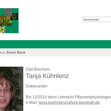
Servicelinks
 h.c. Erwin Beck
Dipl.Biochem.
Tanja Kühnlenz
Doktorandin
Bis 12/2014 beim Lehrstuhl Pflanzenphysiologie
e-Mail:
tanja.kuehnlenz(at)uni-bayreuth.de